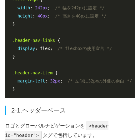
width
: 
242px
;  
/* 幅を242pxに設定 */
height
: 
46px
;  
/* 高さを46pxに設定 */
}

.header-nav-links
 {

display
: flex;  
/* flexboxの使用宣言 */
}

.header-nav-item
 {

margin-left
: 
32px
;  
/* 左側に32pxの外側の余白 */
}
2-1.ヘッダーベース
ロゴとグローバルナビゲーションを
<header
id="header">
タグで包括しています。