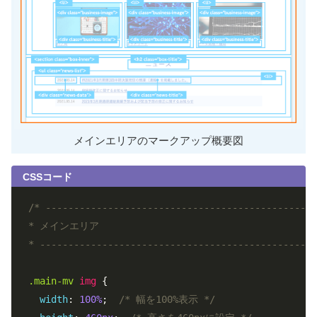
メインエリアのマークアップ概要図
CSSコード
/* ------------------------------------------------
* メインエリア

* -------------------------------------------------
.main-mv
img
 {

width
: 
100%
;  
/* 幅を100%表示 */