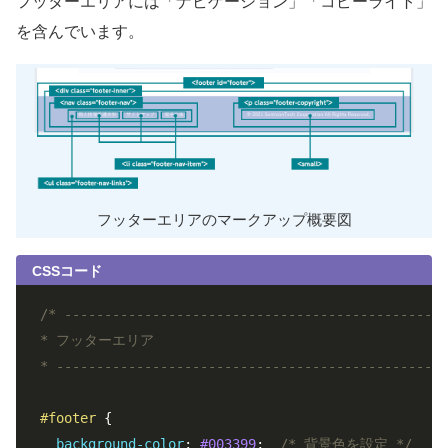
フッターエリアには「ナビゲーション」「コピーライト」
を含んでいます。
フッターエリアのマークアップ概要図
CSSコード
/* ------------------------------------------------
* フッターエリア

* -------------------------------------------------
#footer
 {

background-color
: 
#003399
;  
/* 背景色を設定 */