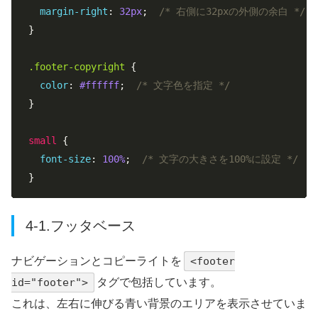
margin-right
: 
32px
;  
/* 右側に32pxの外側の余白 */
}

.footer-copyright
 {

color
: 
#ffffff
;  
/* 文字色を指定 */
}

small
 {

font-size
: 
100%
;  
/* 文字の大きさを100%に設定 */
}
4-1.フッタベース
ナビゲーションとコピーライトを
<footer
id="footer">
タグで包括しています。
これは、左右に伸びる青い背景のエリアを表示させていま