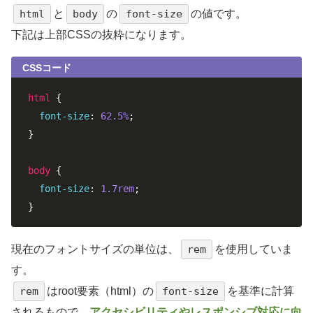
html
と
body
の
font-size
の値です。
下記は上部CSSの抜粋になります。
CSSコード
html
 {

font-size
: 
62.5%
;

}

body
 {

font-size
: 
1.7rem
; 

}
現在のフォントサイズの単位は、
rem
を使用していま
す。
rem
はroot要素（html）の
font-size
を基準に計算
されるもので、
アクセシビリティやレスポンシブ対応に向