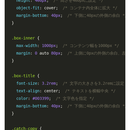
height
: 
460px
;  
/* 高さを460pxに設定 */
object-fit
: cover;  
/* コンテナ内全体に拡大 */
margin-bottom
: 
40px
;  
/* 下側に40pxの外側の余白 */
}

.box-inner
 {

max-width
: 
1000px
;  
/* コンテンツ幅を1000px */
margin
: 
0
 auto 
80px
;  
/* 上側に0pxの外側の余白、左右
}

.box-title
 {

font-size
: 
3.2rem
;  
/* 文字の大きさを3.2remに設定 *
text-align
: center;  
/* テキストを横幅中央 */
color
: 
#003399
;  
/* 文字色を指定 */
margin-bottom
: 
40px
;  
/* 下側に40pxの外側の余白 */
}

.catch-copy
 {
