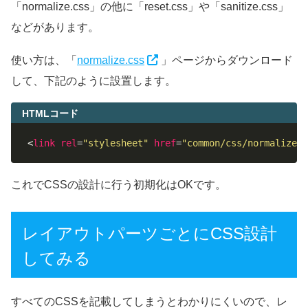
「normalize.css」の他に「reset.css」や「sanitize.css」
などがあります。
使い方は、「
normalize.css
」ページからダウンロード
して、下記のように設置します。
HTMLコード
<
link
rel
=
"stylesheet"
href
=
"common/css/normalize.c
これでCSSの設計に行う初期化はOKです。
レイアウトパーツごとにCSS設計
してみる
すべてのCSSを記載してしまうとわかりにくいので、レ