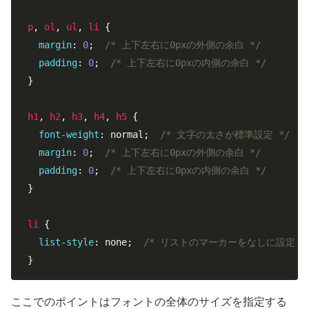
p
, 
ol
, 
ul
, 
li
 {

margin
: 
0
;  
/* 上下左右に0pxの外側の余白 */
padding
: 
0
;  
/* 上下左右に0pxの内側の余白 */
}

h1
, 
h2
, 
h3
, 
h4
, 
h5
 {

font-weight
: normal;  
/* 文字の太さが標準設定 */
margin
: 
0
;  
/* 上下左右に0pxの外側の余白 */
padding
: 
0
;  
/* 上下左右に0pxの内側の余白 */
}

li
 {

list-style
: none;  
/* リストのマーカーをなしに設定 *
}
ここでのポイントはフォントの全体のサイズを指定する