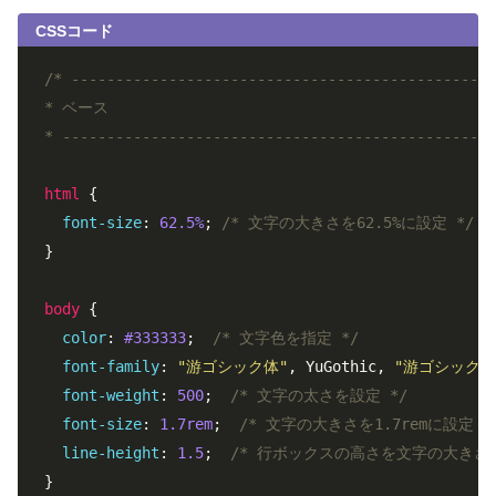
CSSコード
/* ------------------------------------------------
* ベース

* -------------------------------------------------
html
 {

font-size
: 
62.5%
; 
/* 文字の大きさを62.5%に設定 */
}

body
 {

color
: 
#333333
;  
/* 文字色を指定 */
font-family
: 
"游ゴシック体"
, YuGothic, 
"游ゴシック"
font-weight
: 
500
;  
/* 文字の太さを設定 */
font-size
: 
1.7rem
;  
/* 文字の大きさを1.7remに設定 *
line-height
: 
1.5
;  
/* 行ボックスの高さを文字の大きさの
}
