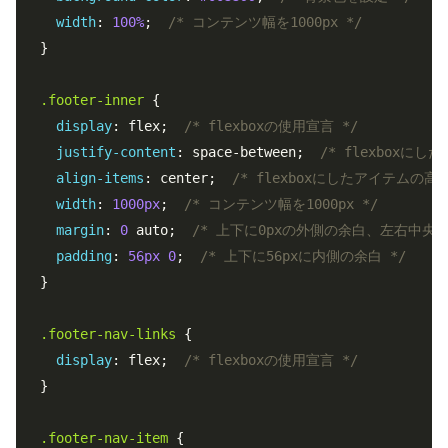
width
: 
100%
;  
/* コンテンツ幅を1000px */
}

.footer-inner
 {

display
: flex;  
/* flexboxの使用宣言 */
justify-content
: space-between;  
/* flexboxに
align-items
: center;  
/* flexboxにしたアイテムの
width
: 
1000px
;  
/* コンテンツ幅を1000px */
margin
: 
0
 auto;  
/* 上下に0pxの外側の余白、左右中央配
padding
: 
56px
0
;  
/* 上下に56pxに内側の余白 */
}

.footer-nav-links
 {

display
: flex;  
/* flexboxの使用宣言 */
}

.footer-nav-item
 {
