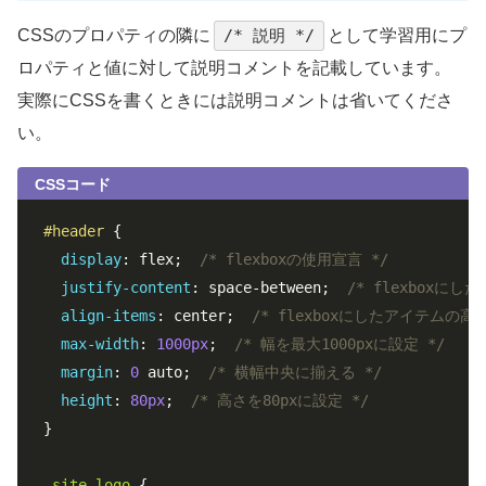
CSSのプロパティの隣に
/* 説明 */
として学習用にプ
ロパティと値に対して説明コメントを記載しています。
実際にCSSを書くときには説明コメントは省いてくださ
い。
CSSコード
#header
 {

display
: flex;  
/* flexboxの使用宣言 */
justify-content
: space-between;  
/* flexboxに
align-items
: center;  
/* flexboxにしたアイテムの
max-width
: 
1000px
;  
/* 幅を最大1000pxに設定 */
margin
: 
0
 auto;  
/* 横幅中央に揃える */
height
: 
80px
;  
/* 高さを80pxに設定 */
}

.site-logo
 {
