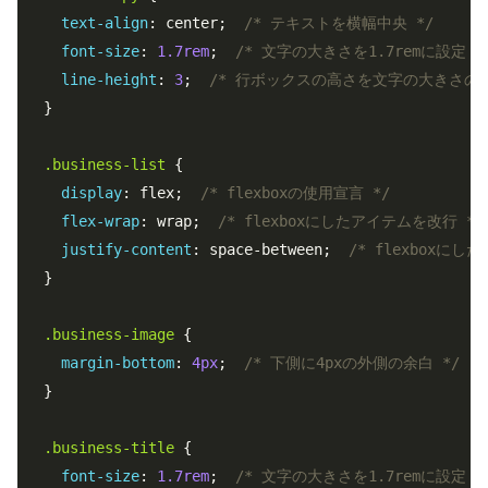
text-align
: center;  
/* テキストを横幅中央 */
font-size
: 
1.7rem
;  
/* 文字の大きさを1.7remに設定 *
line-height
: 
3
;  
/* 行ボックスの高さを文字の大きさの3
}

.business-list
 {

display
: flex;  
/* flexboxの使用宣言 */
flex-wrap
: wrap;  
/* flexboxにしたアイテムを改行 */
justify-content
: space-between;  
/* flexboxに
}

.business-image
 {

margin-bottom
: 
4px
;  
/* 下側に4pxの外側の余白 */
}

.business-title
 {

font-size
: 
1.7rem
;  
/* 文字の大きさを1.7remに設定 *