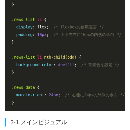
}

.news-list
li
 {

display
: flex;  
/* flexboxの使用宣言 */
padding
: 
16px
;  
/* 上下左右に16pxの内側の余白 */
}

.news-list
li
:nth-child(odd)
 {

background-color
: 
#eef4ff
;  
/* 背景色を設定 */
}

.news-data
 {

margin-right
: 
24px
;  
/* 右側に24pxの外側の余白 */
}
3-1.メインビジュアル