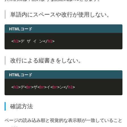
単語内にスペースや改行が使用しない。
HTMLコード
<
h1
>
デ ザ イ ン
</
h1
>
改行による縦書きをしない。
HTMLコード
<
h1
>
デ
<
br
>
ザ
<
br
>
イ
<
br
>
ン
</
h1
>
確認方法
ページの読み込み順と視覚的な表示順が一致していること