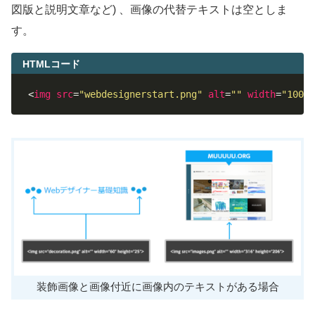
図版と説明文章など) 、画像の代替テキストは空としま
す。
HTMLコード
<
img
src
=
"webdesignerstart.png"
alt
=
""
width
=
"100"
装飾画像と画像付近に画像内のテキストがある場合