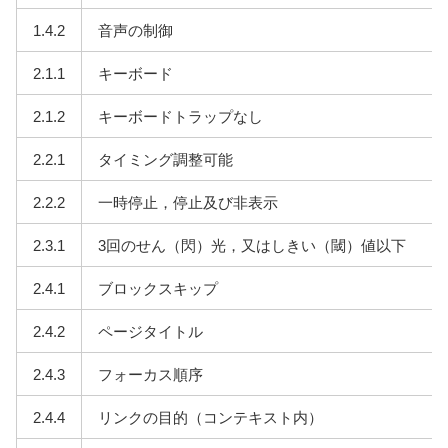
1.4.2
音声の制御
2.1.1
キーボード
2.1.2
キーボードトラップなし
2.2.1
タイミング調整可能
2.2.2
一時停止，停止及び非表示
2.3.1
3回のせん（閃）光，又はしきい（閾）値以下
2.4.1
ブロックスキップ
2.4.2
ページタイトル
2.4.3
フォーカス順序
2.4.4
リンクの目的（コンテキスト内）